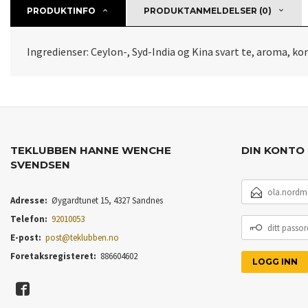
PRODUKTINFO
PRODUKTANMELDELSER (0)
Ingredienser: Ceylon-, Syd-India og Kina svart te, aroma, k
TEKLUBBEN HANNE WENCHE
DIN KONTO
SVENDSEN
E-
POSTADRESSE
Adresse:
Øygardtunet 15, 4327 Sandnes
Telefon:
92010053
DITT
PASSORD
E-post:
post@teklubben.no
Foretaksregisteret:
886604602