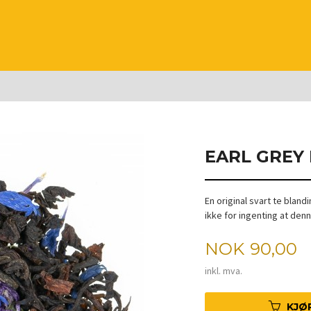
EARL GREY
En original svart te blan
ikke for ingenting at den
Pris
NOK
90,00
inkl. mva.
KJØ