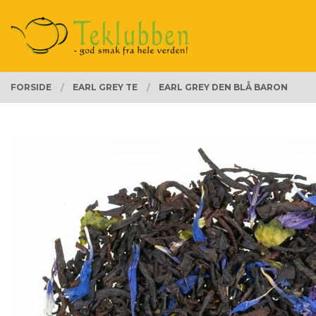
Gå
Lukk
PRODUKTER
til
innholdet
FORSIDE
EARL GREY TE
EARL GREY DEN BLÅ BARON