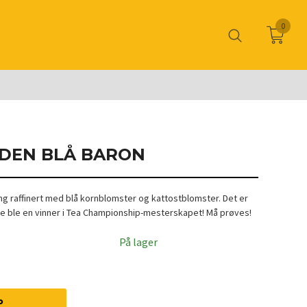
0
 DEN BLÅ BARON
ding raffinert med blå kornblomster og kattostblomster. Det er
ne ble en vinner i Tea Championship-mesterskapet! Må prøves!
På lager
P