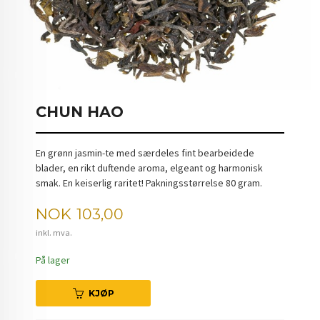
CHUN HAO
En grønn jasmin-te med særdeles fint bearbeidede
blader, en rikt duftende aroma, elgeant og harmonisk
smak. En keiserlig raritet! Pakningsstørrelse 80 gram.
Pris
NOK
103,00
inkl. mva.
På lager
KJØP