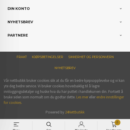
DIN KONTO
NYHETSBREV
PARTNERE
FRAKT
KJØPSBETINGELSER
SIKKERHET OG PERSONVERN
NYHETSBREV
Vår nettbutikk bruker cookies slik at du får en bedre kjøpsopplevelse og vi kan
yte deg bedre service. Vi bruker cookies hovedsaklig til å lagre
innloggingsdetaljer og huske hva du har puttet i handlekurven din. Fortsett å
bruke siden som normalt om du godtar dette.
Les mer
eller
endre innstillinger
for cookies.
Powered by
24Nettbutikk
0