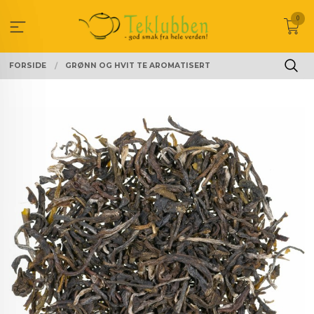
Gå
0
til
innholdet
FORSIDE
GRØNN OG HVIT TE AROMATISERT