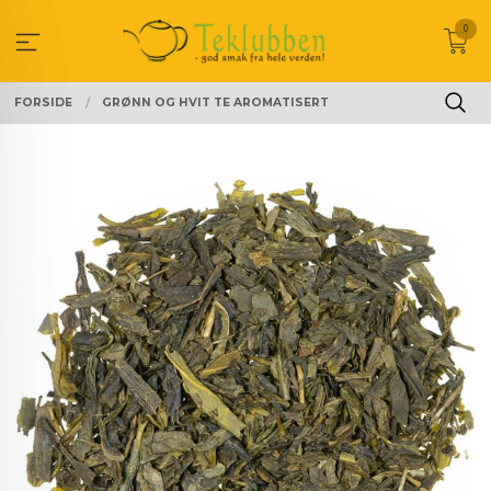
Gå
0
til
innholdet
FORSIDE
GRØNN OG HVIT TE AROMATISERT