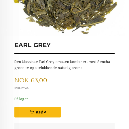
EARL GREY
Den klassiske Earl Grey-smaken kombinert med Sencha
grønn te og utelukkende naturlig aroma!
Pris
NOK
63,00
inkl. mva.
På lager
KJØP