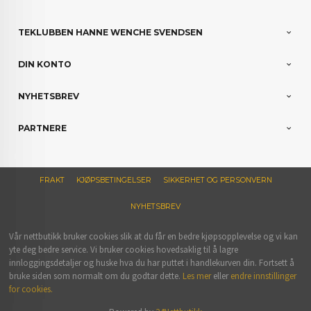
TEKLUBBEN HANNE WENCHE SVENDSEN
DIN KONTO
NYHETSBREV
PARTNERE
FRAKT
KJØPSBETINGELSER
SIKKERHET OG PERSONVERN
NYHETSBREV
Vår nettbutikk bruker cookies slik at du får en bedre kjøpsopplevelse og vi kan
yte deg bedre service. Vi bruker cookies hovedsaklig til å lagre
innloggingsdetaljer og huske hva du har puttet i handlekurven din. Fortsett å
bruke siden som normalt om du godtar dette.
Les mer
eller
endre innstillinger
for cookies.