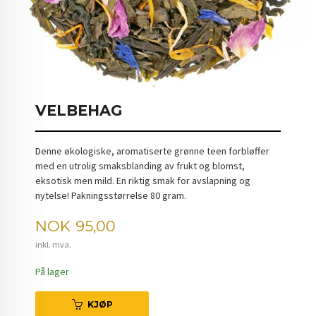
VELBEHAG
Denne økologiske, aromatiserte grønne teen forbløffer
med en utrolig smaksblanding av frukt og blomst,
eksotisk men mild. En riktig smak for avslapning og
nytelse! Pakningsstørrelse 80 gram.
Pris
NOK
95,00
inkl. mva.
På lager
KJØP