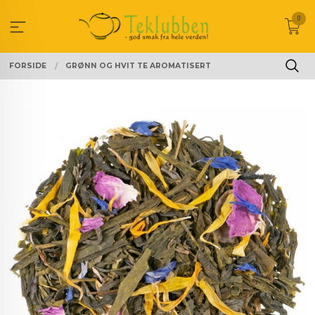
Gå
0
til
innholdet
FORSIDE
GRØNN OG HVIT TE AROMATISERT