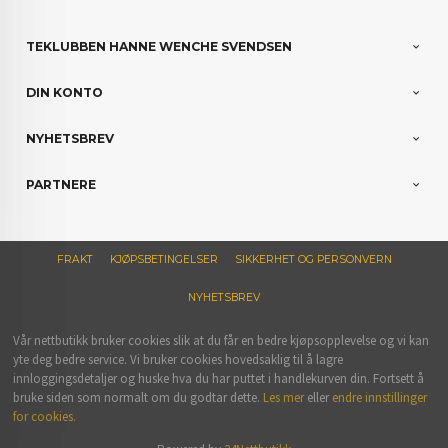
TEKLUBBEN HANNE WENCHE SVENDSEN
DIN KONTO
NYHETSBREV
PARTNERE
FRAKT
KJØPSBETINGELSER
SIKKERHET OG PERSONVERN
NYHETSBREV
Vår nettbutikk bruker cookies slik at du får en bedre kjøpsopplevelse og vi kan
yte deg bedre service. Vi bruker cookies hovedsaklig til å lagre
innloggingsdetaljer og huske hva du har puttet i handlekurven din. Fortsett å
bruke siden som normalt om du godtar dette.
Les mer
eller
endre innstillinger
for cookies.