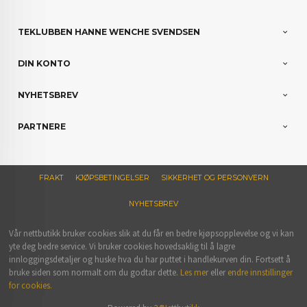
TEKLUBBEN HANNE WENCHE SVENDSEN
DIN KONTO
NYHETSBREV
PARTNERE
FRAKT
KJØPSBETINGELSER
SIKKERHET OG PERSONVERN
NYHETSBREV
Vår nettbutikk bruker cookies slik at du får en bedre kjøpsopplevelse og vi kan
yte deg bedre service. Vi bruker cookies hovedsaklig til å lagre
innloggingsdetaljer og huske hva du har puttet i handlekurven din. Fortsett å
bruke siden som normalt om du godtar dette.
Les mer
eller
endre innstillinger
for cookies.