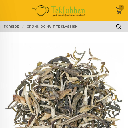
Gå
0
til
innholdet
FORSIDE
GRØNN OG HVIT TE KLASSISK