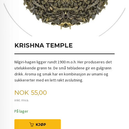
KRISHNA TEMPLE
Nilgiri-hagen ligger rundt 1900 m.o.h. Her produseres det
utelukkende grønn te. De små tebladene gir en gulgrønn
drikk. Aroma og smak har en kombinasjon av umami og
sukkererter med en lett røkt avslutning.
Pris
NOK
55,00
inkl. mva.
På lager
KJØP