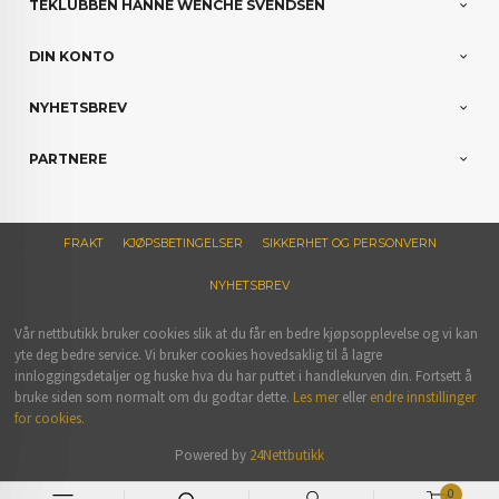
TEKLUBBEN HANNE WENCHE SVENDSEN
DIN KONTO
NYHETSBREV
PARTNERE
FRAKT
KJØPSBETINGELSER
SIKKERHET OG PERSONVERN
NYHETSBREV
Vår nettbutikk bruker cookies slik at du får en bedre kjøpsopplevelse og vi kan
yte deg bedre service. Vi bruker cookies hovedsaklig til å lagre
innloggingsdetaljer og huske hva du har puttet i handlekurven din. Fortsett å
bruke siden som normalt om du godtar dette.
Les mer
eller
endre innstillinger
for cookies.
Powered by
24Nettbutikk
0