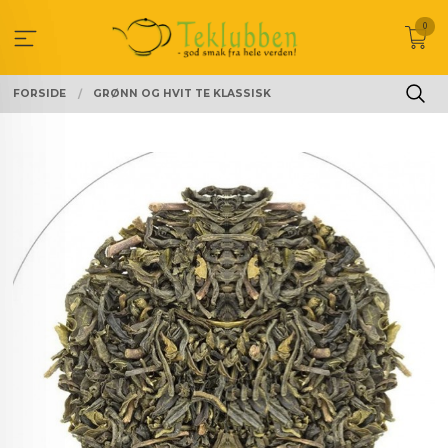
Gå
0
til
innholdet
FORSIDE
GRØNN OG HVIT TE KLASSISK