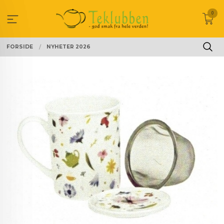
Gå
0
til
innholdet
FORSIDE
NYHETER 2026