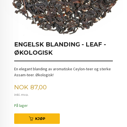
ENGELSK BLANDING - LEAF -
ØKOLOGISK
En elegant blanding av aromatiske Ceylon-teer og sterke
Assam-teer. Økologisk!
Pris
NOK
87,00
inkl. mva.
På lager
KJØP