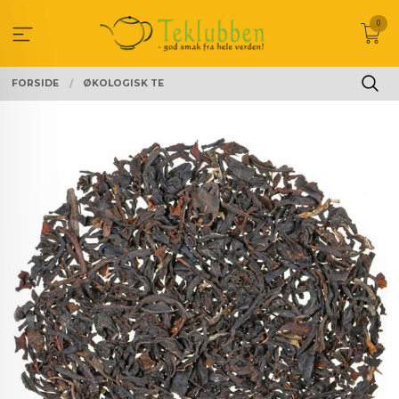
Gå
0
til
innholdet
FORSIDE
ØKOLOGISK TE