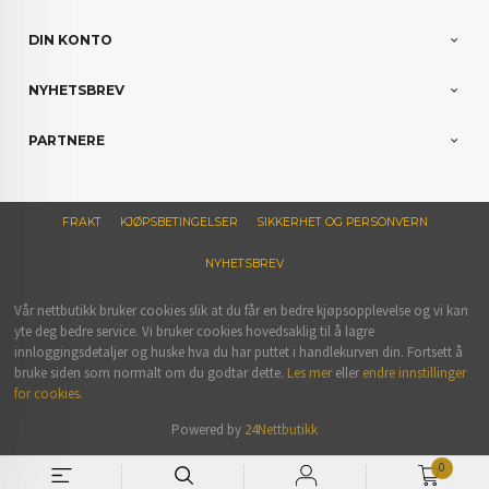
DIN KONTO
NYHETSBREV
PARTNERE
FRAKT
KJØPSBETINGELSER
SIKKERHET OG PERSONVERN
NYHETSBREV
Vår nettbutikk bruker cookies slik at du får en bedre kjøpsopplevelse og vi kan
yte deg bedre service. Vi bruker cookies hovedsaklig til å lagre
innloggingsdetaljer og huske hva du har puttet i handlekurven din. Fortsett å
bruke siden som normalt om du godtar dette.
Les mer
eller
endre innstillinger
for cookies.
Powered by
24Nettbutikk
0