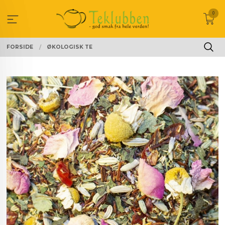
Gå
0
til
innholdet
FORSIDE
ØKOLOGISK TE