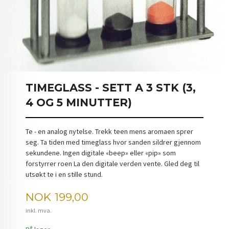
TIMEGLASS - SETT A 3 STK (3,
4 OG 5 MINUTTER)
Te - en analog nytelse. Trekk teen mens aromaen sprer
seg. Ta tiden med timeglass hvor sanden sildrer gjennom
sekundene. Ingen digitale «beep» eller «pip» som
forstyrrer roen La den digitale verden vente. Gled deg til
utsøkt te i en stille stund.
Pris
NOK
199,00
inkl. mva.