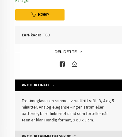
På lager
KJØP
EAN-kode:
TG3
DEL DETTE
PRODUKTINFO
Tre timeglass i en ramme av rustfritt stål - 3, 4 og 5
minutter. Analog eleganse - ingen strøm eller
batterier, bare finkornet sand som forteller når
teen er klar. Hendig format, 9 x 8 x 3 cm.
PRODUKTANMELDELSER (0)