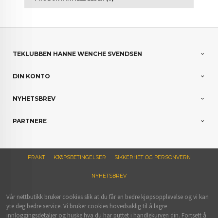
TEKLUBBEN HANNE WENCHE SVENDSEN
DIN KONTO
NYHETSBREV
PARTNERE
FRAKT
KJØPSBETINGELSER
SIKKERHET OG PERSONVERN
NYHETSBREV
Vår nettbutikk bruker cookies slik at du får en bedre kjøpsopplevelse og vi kan
yte deg bedre service. Vi bruker cookies hovedsaklig til å lagre
innloggingsdetaljer og huske hva du har puttet i handlekurven din. Fortsett å