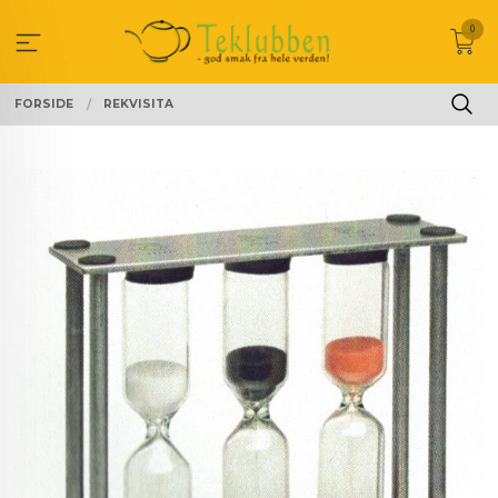
Gå
0
til
innholdet
FORSIDE
REKVISITA