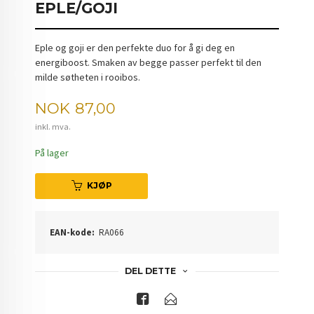
EPLE/GOJI
Eple og goji er den perfekte duo for å gi deg en
energiboost. Smaken av begge passer perfekt til den
milde søtheten i rooibos.
Pris
NOK
87,00
inkl. mva.
På lager
KJØP
EAN-kode:
RA066
DEL DETTE