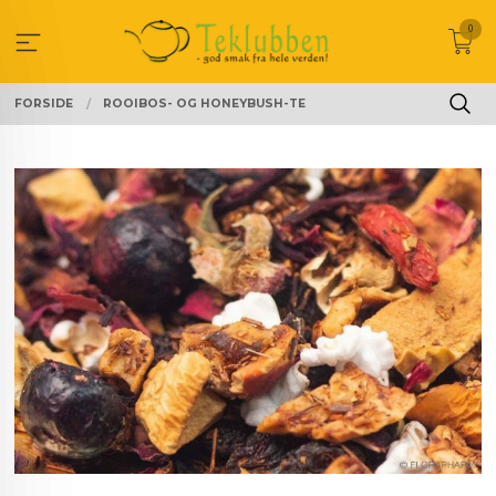
Gå
0
til
innholdet
FORSIDE
ROOIBOS- OG HONEYBUSH-TE