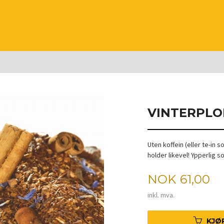
VINTERPL
Uten koffein (eller te-in
holder likevel! Ypperlig so
Pris
NOK
61,00
inkl. mva.
KJØ