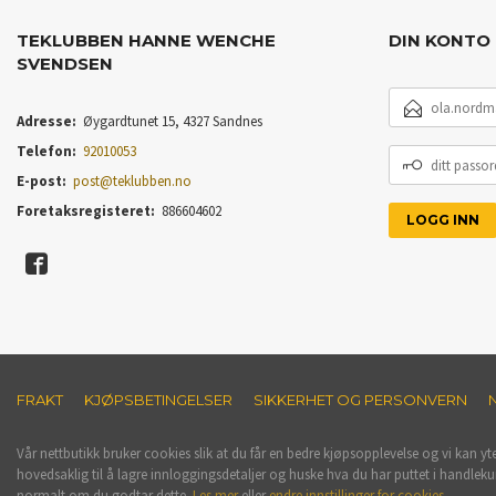
TEKLUBBEN HANNE WENCHE
DIN KONTO
SVENDSEN
E-
POSTADRESSE
Adresse:
Øygardtunet 15, 4327 Sandnes
Telefon:
92010053
DITT
PASSORD
E-post:
post@teklubben.no
Foretaksregisteret:
886604602
FRAKT
KJØPSBETINGELSER
SIKKERHET OG PERSONVERN
Vår nettbutikk bruker cookies slik at du får en bedre kjøpsopplevelse og vi kan yt
hovedsaklig til å lagre innloggingsdetaljer og huske hva du har puttet i handleku
normalt om du godtar dette.
Les mer
eller
endre innstillinger for cookies.