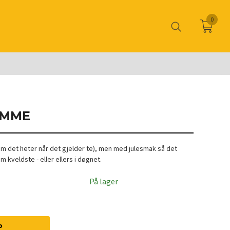
0
OMME
 som det heter når det gjelder te), men med julesmak så det
m kveldste - eller ellers i døgnet.
På lager
P