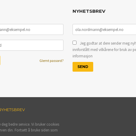
NYHETSBREV
Jeg godtar at dere sender meg nyh
innforstått med vilkårene for bruk av p
informasjon
Glemt passord?
NYHETSBREV
e deg bedre service. Vi bruker cookies
rven din. Fortsett å bruke siden som