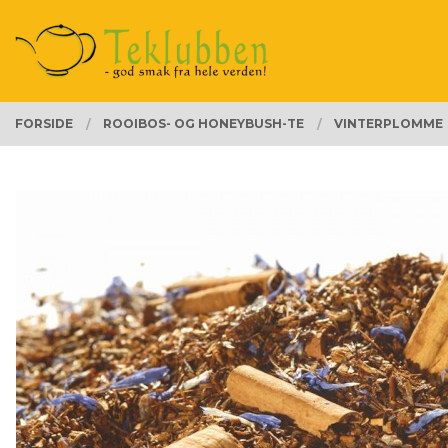
Gå
Lukk
PRODUKTER
til
innholdet
FORSIDE
ROOIBOS- OG HONEYBUSH-TE
VINTERPLOMME