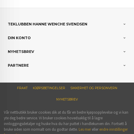
TEKLUBBEN HANNE WENCHE SVENDSEN
DIN KONTO
NYHETSBREV
PARTNERE
FRAKT
KJØPSBETINGELSER
SIKKERHET OG PERSONVERN
NYHETSBREV
Vår nettbutikk bruker cookies slik at du får en bedre kjøpsopplevelse og vi kan
yte deg bedre service. Vi bruker cookies hovedsaklig til å lagre
innloggingsdetaljer og huske hva du har puttet i handlekurven din. Fortsett å
bruke siden som normalt om du godtar dette.
Les mer
eller
endre innstillinger