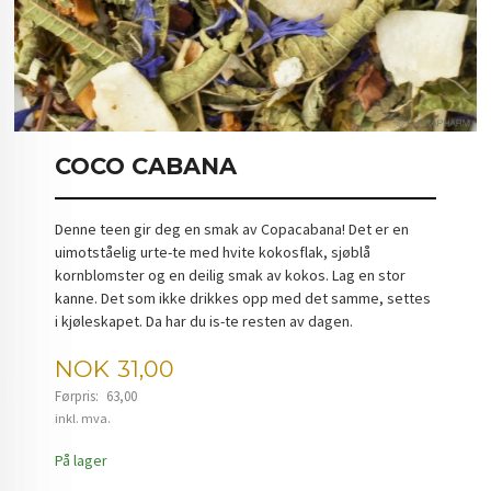
COCO CABANA
Denne teen gir deg en smak av Copacabana! Det er en
uimotståelig urte-te med hvite kokosflak, sjøblå
kornblomster og en deilig smak av kokos. Lag en stor
kanne. Det som ikke drikkes opp med det samme, settes
i kjøleskapet. Da har du is-te resten av dagen.
Tilbud
NOK
31,00
Førpris:
63,00
Rabatt
inkl. mva.
På lager