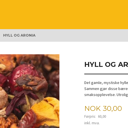
HYLL OG ARONIA
HYLL OG A
Det gamle, mystiske hyll
Sammen gjør disse bærene
smaksopplevelse. Utrolig
Tilbud
NOK
30,00
Førpris:
60,00
Rabatt
inkl. mva.