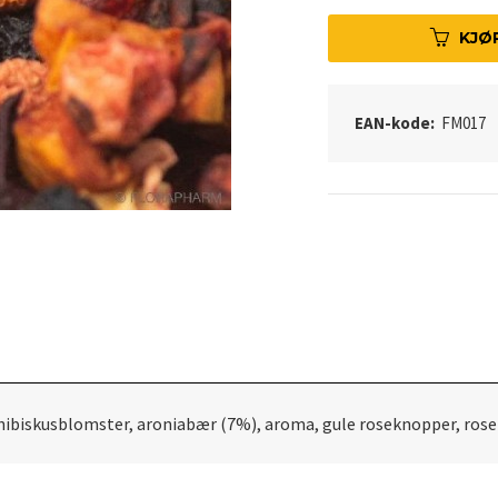
KJØ
EAN-kode:
FM017
, hibiskusblomster, aroniabær (7%), aroma, gule roseknopper, rose