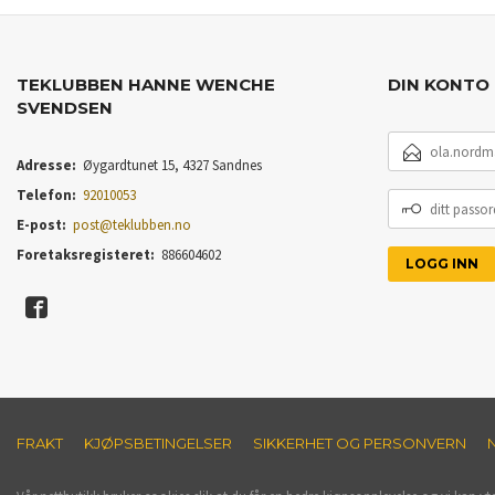
TEKLUBBEN HANNE WENCHE
DIN KONTO
SVENDSEN
E-
POSTADRESSE
Adresse:
Øygardtunet 15, 4327 Sandnes
Telefon:
92010053
DITT
PASSORD
E-post:
post@teklubben.no
Foretaksregisteret:
886604602
FRAKT
KJØPSBETINGELSER
SIKKERHET OG PERSONVERN