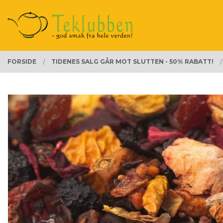
Gå
Lukk
PRODUKTER
til
innholdet
FORSIDE
TIDENES SALG GÅR MOT SLUTTEN - 50% RABATT!