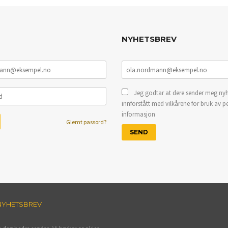
NYHETSBREV
Jeg godtar at dere sender meg nyh
innforstått med vilkårene for bruk av p
informasjon
Glemt passord?
NYHETSBREV