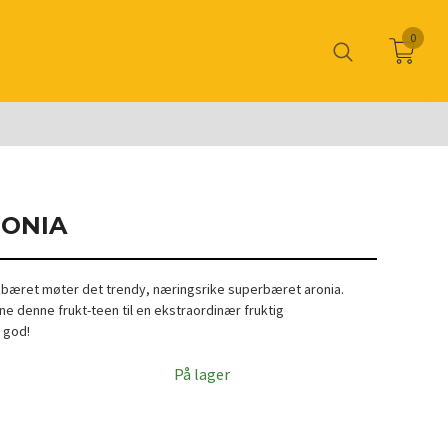
0
RONIA
ebæret møter det trendy, næringsrike superbæret aronia.
 denne frukt-teen til en ekstraordinær fruktig
 god!
På lager