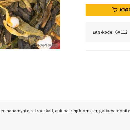
KJØ
EAN-kode:
GA 112
ter, nanamynte, sitronskall, quinoa, ringblomster, galiamelonbite