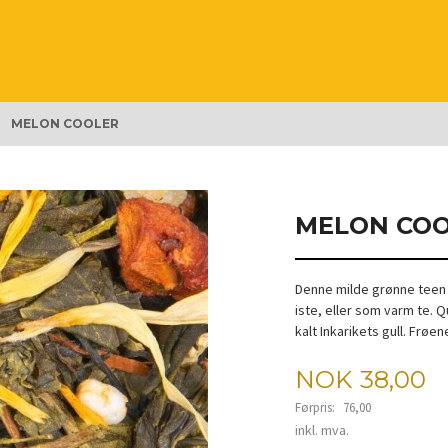
MELON COOLER
MELON CO
Denne milde grønne teen s
iste, eller som varm te. 
kalt Inkarikets gull. Frøe
Tilbud
NOK
38,00
Førpris:
76,00
Rabatt
inkl. mva.