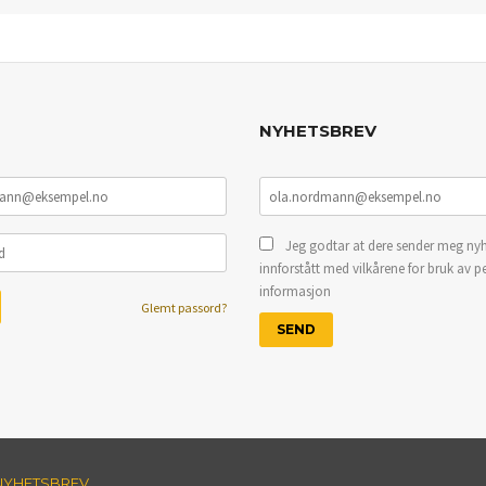
NYHETSBREV
Jeg godtar at dere sender meg nyh
innforstått med vilkårene for bruk av p
informasjon
Glemt passord?
NYHETSBREV