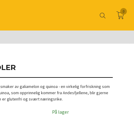
0
OLER
maker av galiamelon og quinoa - en virkelig forfriskning som
Quinoa, som opprinnelig kommer fra Andesfjellene, blir gjerne
ne er glutenfri og svært næringsrike.
På lager