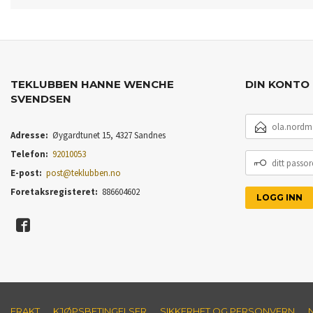
TEKLUBBEN HANNE WENCHE
DIN KONTO
SVENDSEN
E-
POSTADRESSE
Adresse:
Øygardtunet 15, 4327 Sandnes
Telefon:
92010053
DITT
PASSORD
E-post:
post@teklubben.no
Foretaksregisteret:
886604602
FRAKT
KJØPSBETINGELSER
SIKKERHET OG PERSONVERN