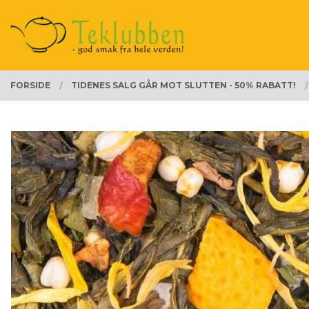
Gå
Lukk
PRODUKTER
til
innholdet
FORSIDE
TIDENES SALG GÅR MOT SLUTTEN - 50% RABATT!