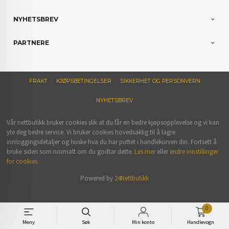
NYHETSBREV
PARTNERE
FRAKT
KJØPSBETINGELSER
SIKKERHET OG PERSONVERN
NYHETSBREV
Vår nettbutikk bruker cookies slik at du får en bedre kjøpsopplevelse og vi kan
yte deg bedre service. Vi bruker cookies hovedsaklig til å lagre
innloggingsdetaljer og huske hva du har puttet i handlekurven din. Fortsett å
bruke siden som normalt om du godtar dette.
Les mer
eller
endre innstillinger
for cookies.
Powered by
24Nettbutikk
0
Meny
Søk
Min konto
Handlevogn