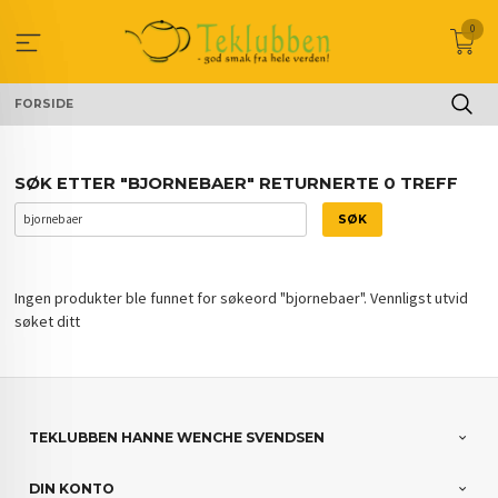
Gå
0
til
innholdet
FORSIDE
SØK ETTER "BJORNEBAER" RETURNERTE 0 TREFF
Ingen produkter ble funnet for søkeord "bjornebaer". Vennligst utvid
søket ditt
TEKLUBBEN HANNE WENCHE SVENDSEN
DIN KONTO