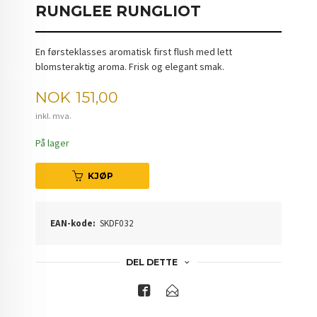
RUNGLEE RUNGLIOT
En førsteklasses aromatisk first flush med lett
blomsteraktig aroma. Frisk og elegant smak.
Pris
NOK
151,00
inkl. mva.
På lager
KJØP
EAN-kode:
SKDF032
DEL DETTE