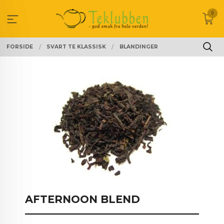
Gå
0
til
innholdet
FORSIDE
SVART TE KLASSISK
BLANDINGER
AFTERNOON BLEND