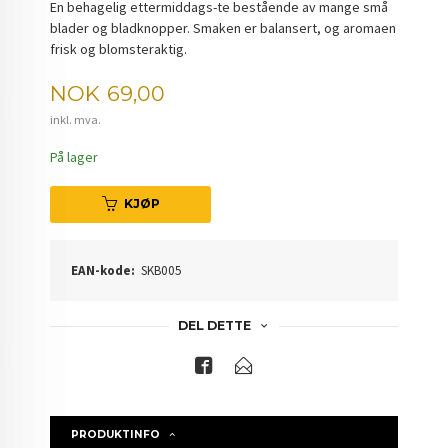
En behagelig ettermiddags-te bestående av mange små
blader og bladknopper. Smaken er balansert, og aromaen
frisk og blomsteraktig.
Pris
NOK
69,00
inkl. mva.
På lager
KJØP
EAN-kode:
SKB005
DEL DETTE
PRODUKTINFO