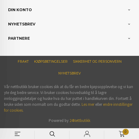
DIN KONTO
NYHETSBREV
PARTNERE
FRAKT
KJØPSBETINGELSER
SIKKERHET OG PERSONVERN
NYHETSBREV
Vår nettbutikk bruker cookies slik at du får en bedre kjøpsopplevelse og vi kan
yte deg bedre service. Vi bruker cookies hovedsaklig til å lagre
innloggingsdetaljer og huske hva du har puttet i handlekurven din. Fortsett å
bruke siden som normalt om du godtar dette.
Les mer
eller
endre innstillinger
for cookies.
Powered by
24Nettbutikk
0