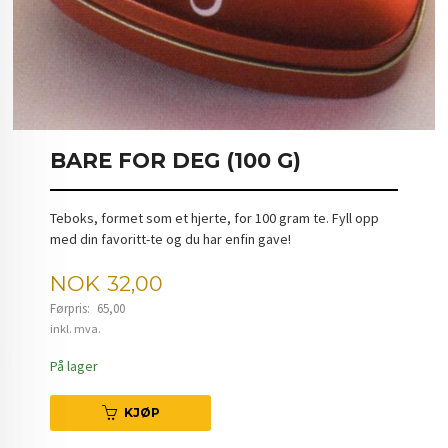
BARE FOR DEG (100 G)
Teboks, formet som et hjerte, for 100 gram te. Fyll opp
med din favoritt-te og du har enfin gave!
Tilbud
NOK
32,00
Førpris:
65,00
Rabatt
inkl. mva.
På lager
KJØP