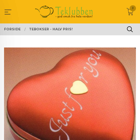
Gå
0
til
innholdet
FORSIDE
TEBOKSER - HALV PRIS!