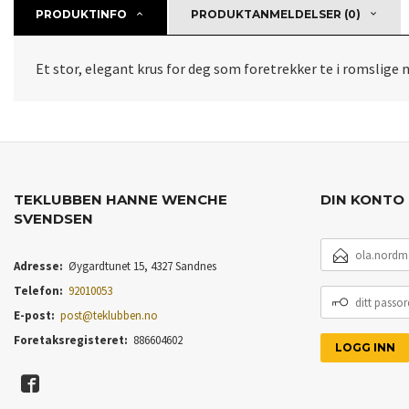
PRODUKTINFO
PRODUKTANMELDELSER (0)
Et stor, elegant krus for deg som foretrekker te i romslige 
TEKLUBBEN HANNE WENCHE
DIN KONTO
SVENDSEN
E-
POSTADRESSE
Adresse:
Øygardtunet 15, 4327 Sandnes
Telefon:
92010053
DITT
PASSORD
E-post:
post@teklubben.no
Foretaksregisteret:
886604602