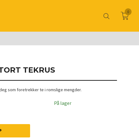
0
STORT TEKRUS
r deg som foretrekker te i romslige mengder.
På lager
P