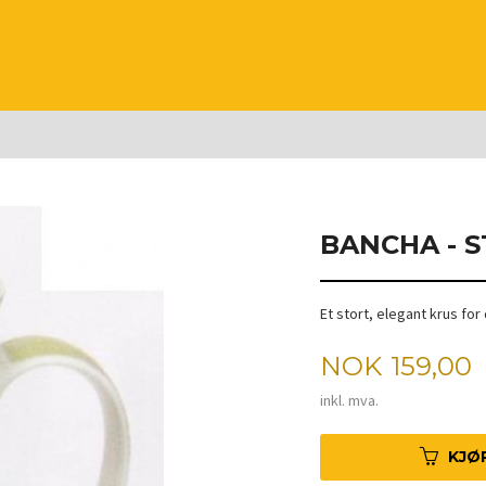
BANCHA - 
Et stort, elegant krus fo
Pris
NOK
159,00
inkl. mva.
KJØ