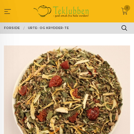
Gå
0
til
innholdet
FORSIDE
URTE- OG KRYDDER-TE