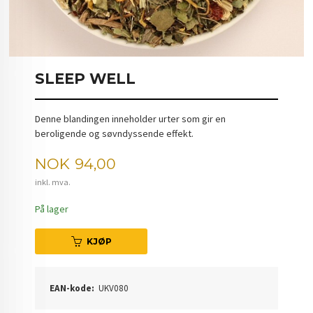
SLEEP WELL
Denne blandingen inneholder urter som gir en
beroligende og søvndyssende effekt.
Pris
NOK
94,00
inkl. mva.
På lager
KJØP
EAN-kode:
UKV080