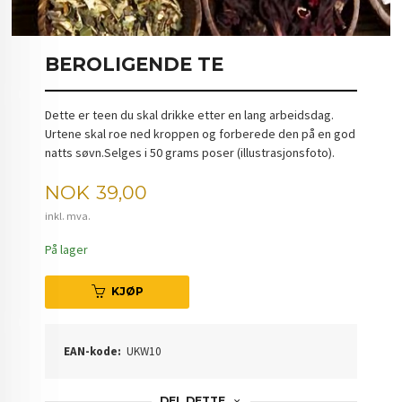
BEROLIGENDE TE
Dette er teen du skal drikke etter en lang arbeidsdag.
Urtene skal roe ned kroppen og forberede den på en god
natts søvn.Selges i 50 grams poser (illustrasjonsfoto).
Pris
NOK
39,00
inkl. mva.
På lager
KJØP
EAN-kode:
UKW10
DEL DETTE