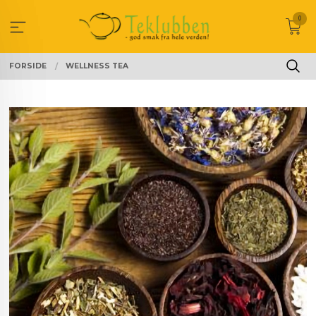
Gå
0
til
innholdet
FORSIDE
WELLNESS TEA